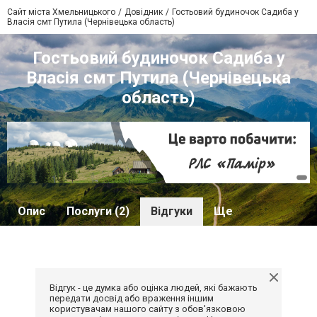
Сайт міста Хмельницького
Довідник
Гостьовий будиночок Садиба у
Власія смт Путила (Чернівецька область)
Гостьовий будиночок Садиба у
Власія смт Путила (Чернівецька
область)
Опис
Послуги (2)
Відгуки
Ще
Відгук - це думка або оцінка людей, які бажають
передати досвід або враження іншим
користувачам нашого сайту з обов'язковою